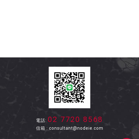
02 7720 8568
電話
:
信箱 :
consultant@nodeie.com